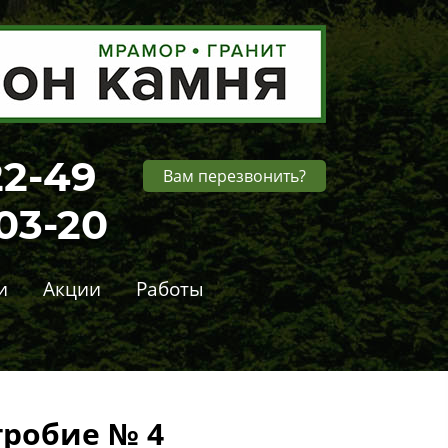
22-49
Вам перезвонить?
-03-20
и
Акции
Работы
гробие № 4