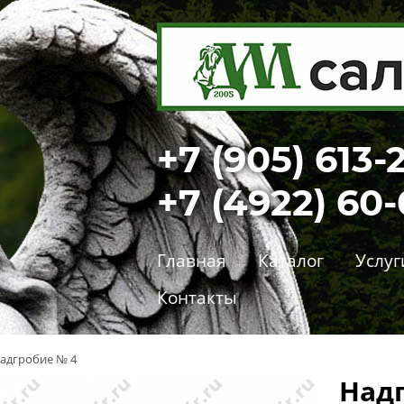
+7 (905) 613-
+7 (4922) 60
Главная
Каталог
Услуг
Контакты
адгробие № 4
Над