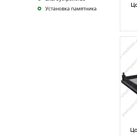
Цо
Установка памятника
Цо