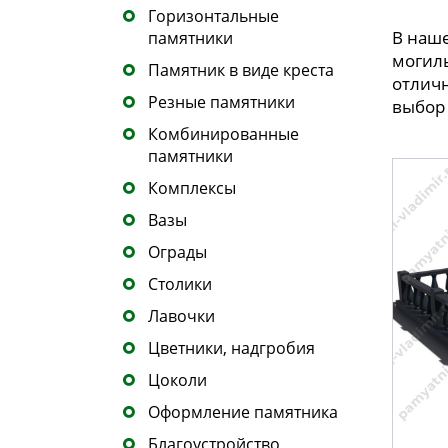
Горизонтальные
В наше
памятники
могилы
Памятник в виде креста
отлич
Резные памятники
выбор 
Комбинированные
памятники
Комплексы
Вазы
Ограды
Столики
Лавочки
Цветники, надгробия
Цоколи
Оформление памятника
Благоустройство