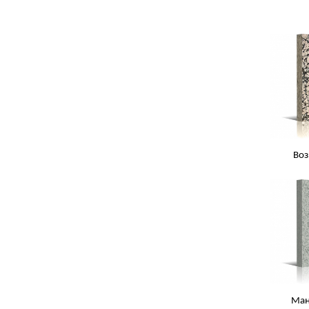
Во
Ман