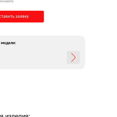
точняйте
ставить заявку
 модели:
я изделия: