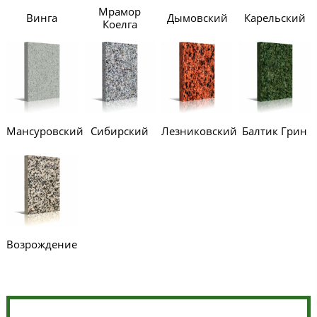
Мрамор
Винга
Дымовский
Карельский
Коелга
Мансуровский
Сибирский
Лезниковский
Балтик Грин
Возрождение