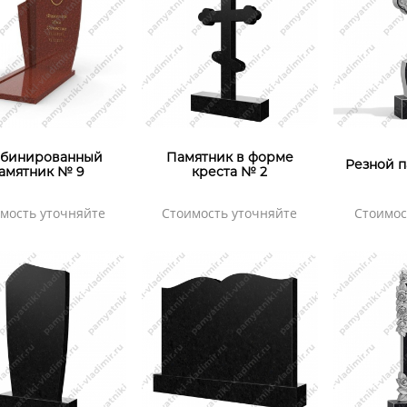
бинированный
Памятник в форме
Резной п
амятник № 9
креста № 2
мость уточняйте
Стоимость уточняйте
Стоимос