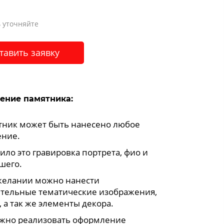
 уточняйте
тавить заявку
ение памятника:
тник может быть нанесено любое
ние.
ило это гравировка портрета, фио и
шего.
желании можно нанести
тельные тематические изображения,
 а так же элементы декора.
жно реализовать оформление