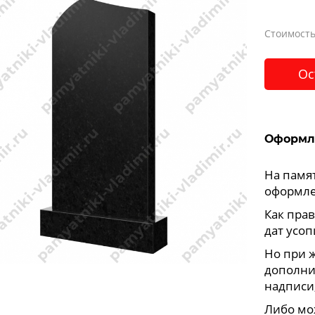
Стоимость
Ос
Оформл
На памя
оформле
Как прав
дат усоп
Но при 
дополни
надписи,
Либо мо