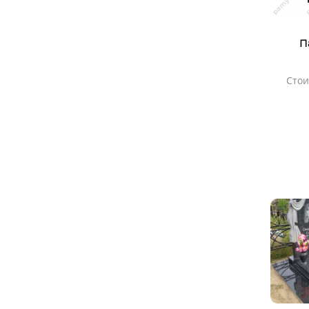
П
Стои