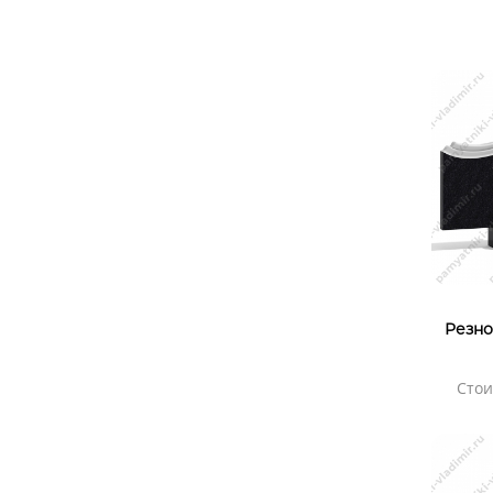
Резно
Стои