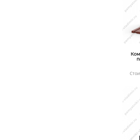
Ком
п
Стои