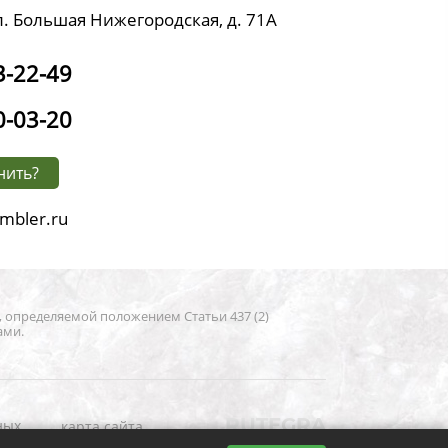
л. Большая Нижегородская, д. 71А
3-22-49
0-03-20
нить?
mbler.ru
, определяемой положением Статьи 437 (2)
ами.
RUTEGRA
ных
карта сайта