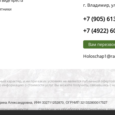
 виде креста
г. Владимир, у
ятники
+7 (905) 61
+7 (4922) 6
Вам перезво
Holoschap1@ra
й характер, и ни при каких условиях не является публичной офёртой
ю информацию о стоимости услуг Вы можете получить, связавшись с н
рина Александровна, ИНН 332711252870, ОГРНИП 321332800017527
иденциальности
Согласие на обработку персональных дан