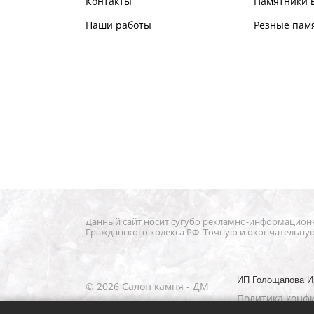
Контакты
Памятники в
Наши работы
Резные пам
Данный сайт носит сугубо рекламно-информационны
Гражданского кодекса РФ. Точную и окончательну
ИП Голощапова И
© 2026 Салон камня - ДМ
Политика конф