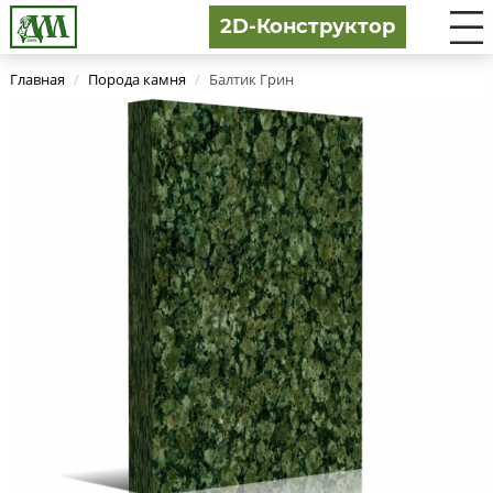
2D-Конструктор
Главная
/
Порода камня
/
Балтик Грин