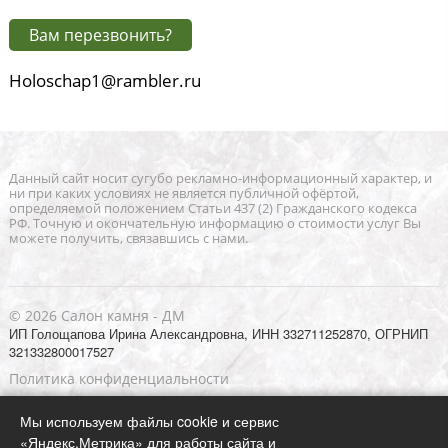
Вам перезвонить?
Holoschap1@rambler.ru
Данный сайт носит сугубо рекламно-информационный характер, и
ни при каких условиях не является публичной офёртой,
определяемой положением Статьи 437 (2) Гражданского кодекса
РФ. Точную и окончательную информацию о стоимости услуг Вы
можете получить, связавшись с нами.
© 2026 Салон камня - ДМ
ИП Голощапова Ирина Александровна, ИНН 332711252870, ОГРНИП
321332800017527
Политика конфиденциальности
Согласие на обработку персональных данных
Мы используем файлы cookie и сервис
карта сайта
«Яндекс.Метрика» для работы сайта и