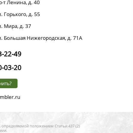
р-т Ленина, д. 40
. Горького, д. 55
. Мира, д. 37
л. Большая Нижегородская, д. 71А
3-22-49
0-03-20
нить?
mbler.ru
, определяемой положением Статьи 437 (2)
ами.