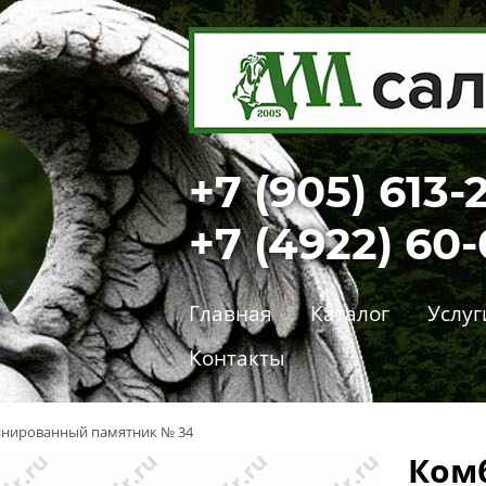
+7 (905) 613-
+7 (4922) 60
Главная
Каталог
Услуг
Контакты
нированный памятник № 34
Ком