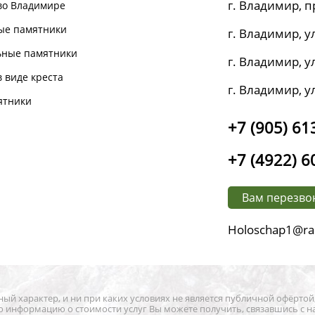
г. Владимир, п
во Владимире
ые памятники
г. Владимир, ул
ьные памятники
г. Владимир, ул
 виде креста
г. Владимир, у
ятники
+7 (905) 61
+7 (4922) 6
Вам перезво
Holoschap1@ra
й характер, и ни при каких условиях не является публичной офёртой
ю информацию о стоимости услуг Вы можете получить, связавшись с н