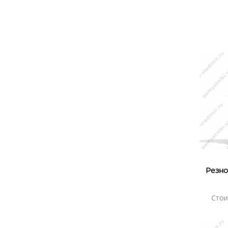
Резно
Стои