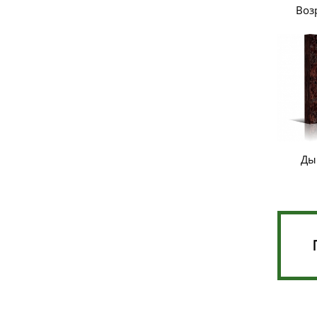
Воз
Ды