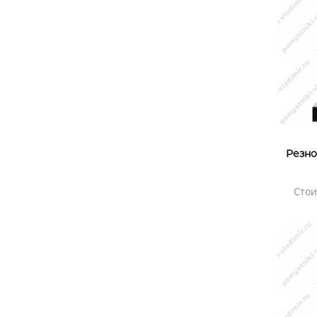
Резно
Стои