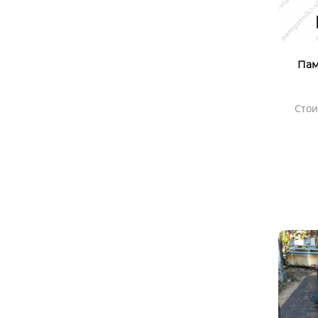
Пам
Стои