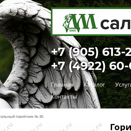
+7 (905) 613-
+7 (4922) 60
Главная
Каталог
Услуг
Контакты
тальный памятник № 30
Гор