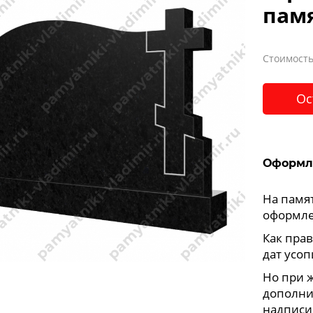
пам
Стоимость
Ос
Оформл
На памя
оформле
Как прав
дат усоп
Но при 
дополни
надписи,