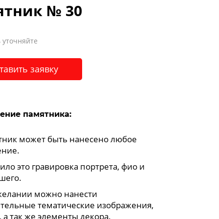
ятник № 30
 уточняйте
тавить заявку
ение памятника:
тник может быть нанесено любое
ние.
ило это гравировка портрета, фио и
шего.
желании можно нанести
тельные тематические изображения,
 а так же элементы декора.