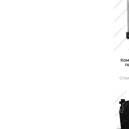
Ком
п
Стои