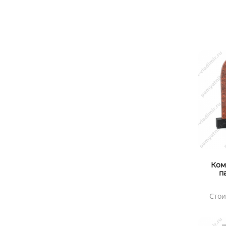
Ком
п
Стои