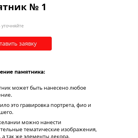
ятник № 1
 уточняйте
тавить заявку
ение памятника:
тник может быть нанесено любое
ние.
ило это гравировка портрета, фио и
шего.
желании можно нанести
тельные тематические изображения,
 а так же элементы декора.