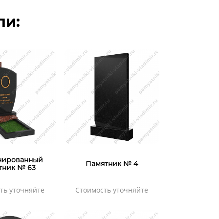
ли:
нированный
Памятник № 4
тник № 63
ть уточняйте
Стоимость уточняйте