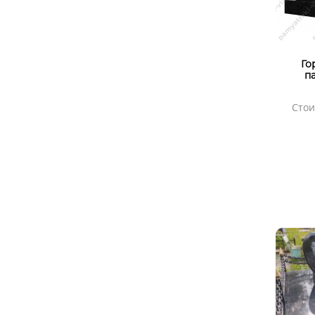
Го
п
Стои