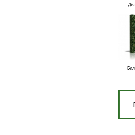
Ды
Бал