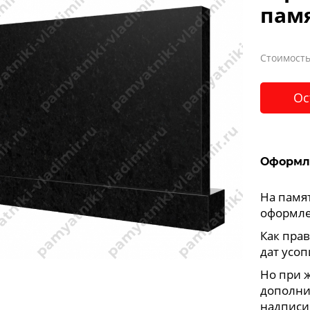
пам
Стоимость
Ос
Оформл
На памя
оформле
Как прав
дат усоп
Но при 
дополни
надписи,