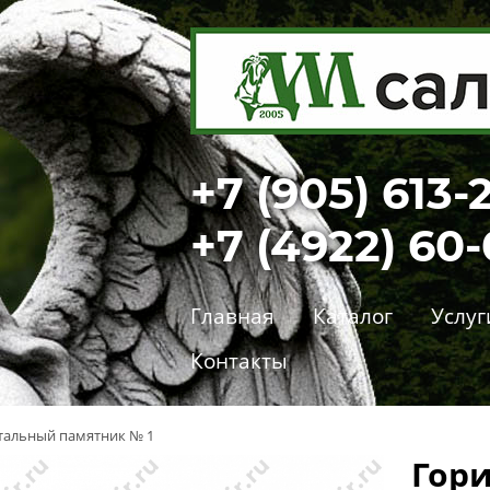
+7 (905) 613-
+7 (4922) 60
Главная
Каталог
Услуг
Контакты
тальный памятник № 1
Гор