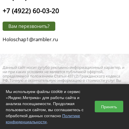
+7 (4922) 60-03-20
Вам перезвонить?
Holoschap1@rambler.ru
Данный сайт носит сугубо рекламно-информационный характер, и
ни при каких условиях не является публичной офёртой,
определяемой положением Статьи 437 (2) Гражданского кодекса
РФ. Точную и окончательную информацию о стоимости услуг Вы
можете получить, связавшись с нами.
Мы используем файлы cookie и сервис
«Яндекс.Метрика» для работы сайта и
анализа посещаемости. Продолжая
Принять
© 2026 Салон камня - ДМ
пользоваться сайтом, вы соглашаетесь с
ИП Голощапова Ирина Александровна, ИНН 332711252870, ОГРНИП
обработкой данных согласно
Политике
321332800017527
конфиденциальности
.
Политика конфиденциальности