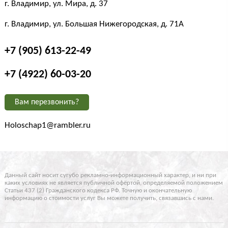
г. Владимир, ул. Мира, д. 37
г. Владимир, ул. Большая Нижегородская, д. 71А
+7 (905) 613-22-49
+7 (4922) 60-03-20
Вам перезвонить?
Holoschap1@rambler.ru
Данный сайт носит сугубо рекламно-информационный характер, и ни при
каких условиях не является публичной офёртой, определяемой положением
Статьи 437 (2) Гражданского кодекса РФ. Точную и окончательную
информацию о стоимости услуг Вы можете получить, связавшись с нами.