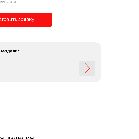
точняйте
ставить заявку
 модели:
я изделия: