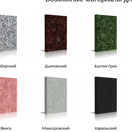
ибирский
Дымовский
Балтик Грин
Винга
Мансуровский
Карельский