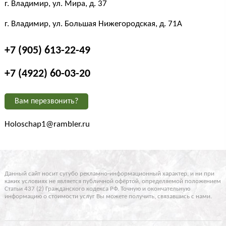
г. Владимир, ул. Мира, д. 37
г. Владимир, ул. Большая Нижегородская, д. 71А
+7 (905) 613-22-49
+7 (4922) 60-03-20
Вам перезвонить?
Holoschap1@rambler.ru
Данный сайт носит сугубо рекламно-информационный характер, и ни при
каких условиях не является публичной офёртой, определяемой положением
Статьи 437 (2) Гражданского кодекса РФ. Точную и окончательную
информацию о стоимости услуг Вы можете получить, связавшись с нами.