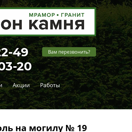
22-49
Вам перезвонить?
-03-20
и
Акции
Работы
ль на могилу № 19