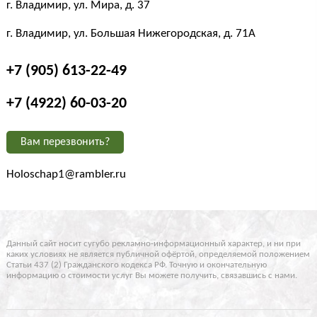
г. Владимир, ул. Мира, д. 37
г. Владимир, ул. Большая Нижегородская, д. 71А
+7 (905) 613-22-49
+7 (4922) 60-03-20
Вам перезвонить?
Holoschap1@rambler.ru
Данный сайт носит сугубо рекламно-информационный характер, и ни при
каких условиях не является публичной офёртой, определяемой положением
Статьи 437 (2) Гражданского кодекса РФ. Точную и окончательную
информацию о стоимости услуг Вы можете получить, связавшись с нами.