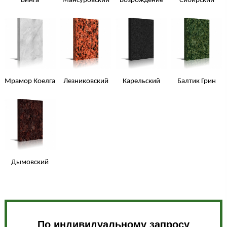
Винга
Мансуровский
Возрождение
Сибирский
Мрамор Коелга
Лезниковский
Карельский
Балтик Грин
Дымовский
По индивидуальному запросу