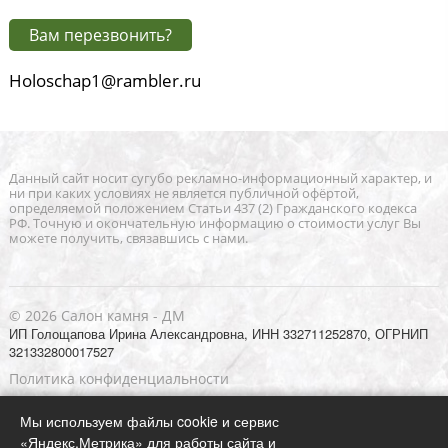
Вам перезвонить?
Holoschap1@rambler.ru
Данный сайт носит сугубо рекламно-информационный характер, и
ни при каких условиях не является публичной офёртой,
определяемой положением Статьи 437 (2) Гражданского кодекса
РФ. Точную и окончательную информацию о стоимости услуг Вы
можете получить, связавшись с нами.
© 2026 Салон камня - ДМ
ИП Голощапова Ирина Александровна, ИНН 332711252870, ОГРНИП
321332800017527
Политика конфиденциальности
Согласие на обработку персональных данных
Мы используем файлы cookie и сервис
карта сайта
«Яндекс.Метрика» для работы сайта и