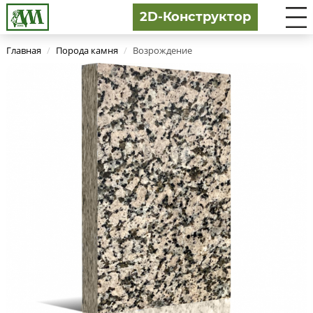
2D-Конструктор
Главная
/
Порода камня
/
Возрождение