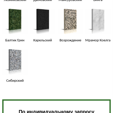
Лезниковский
Дымовский
Мансуровский
Винга
Балтик Грин
Карельский
Возрождение
Мрамор Коелга
Сибирский
По индивидуальному запросу