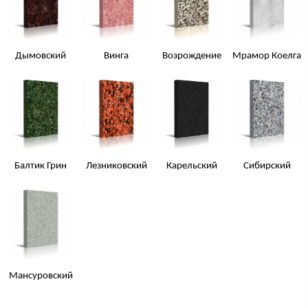
Дымовский
Винга
Возрождение
Мрамор Коелга
Балтик Грин
Лезниковский
Карельский
Сибирский
Мансуровский